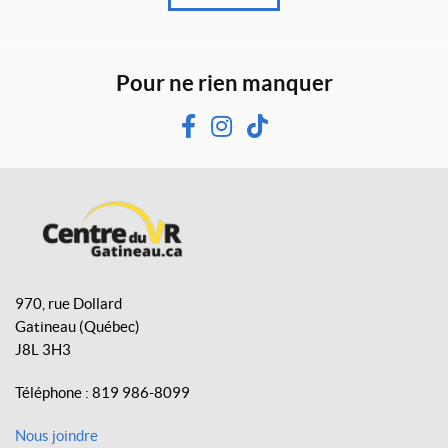
Pour ne rien manquer
F
I
T
a
n
i
c
s
k
e
t
T
b
a
o
o
g
k
C
o
r
e
970, rue Dollard
k
a
n
Gatineau
(Québec)
m
t
J8L 3H3
r
e
Téléphone :
819 986-8099
d
u
Nous joindre
V