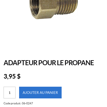
ADAPTEUR POUR LE PROPANE
3,95
$
quantité
AJOUTER AU PANIER
de
Adapteur
Code produit :
06-0247
pour