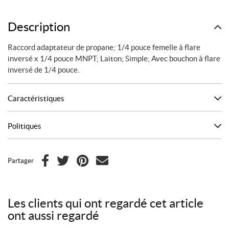
le
propane
Description
Raccord adaptateur de propane; 1/4 pouce femelle à flare
inversé x 1/4 pouce MNPT; Laiton; Simple; Avec bouchon à flare
inversé de 1/4 pouce.
Caractéristiques
Politiques
Partager
F
T
P
C
a
w
i
o
c
i
n
u
Les clients qui ont regardé cet article
e
t
t
r
ont aussi regardé
b
t
e
r
o
e
r
i