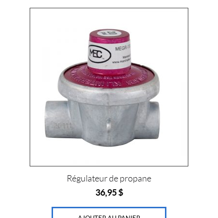
o
r
e
e
k
s
l
t
Régulateur de propane
36,95
$