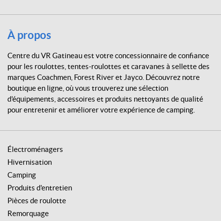
R
G
a
À propos
t
i
Centre du VR Gatineau est votre concessionnaire de confiance
n
pour les roulottes, tentes-roulottes et caravanes à sellette des
e
marques Coachmen, Forest River et Jayco. Découvrez notre
a
boutique en ligne, où vous trouverez une sélection
u
d'équipements, accessoires et produits nettoyants de qualité
pour entretenir et améliorer votre expérience de camping.
Électroménagers
Hivernisation
Camping
Produits d'entretien
Pièces de roulotte
Remorquage