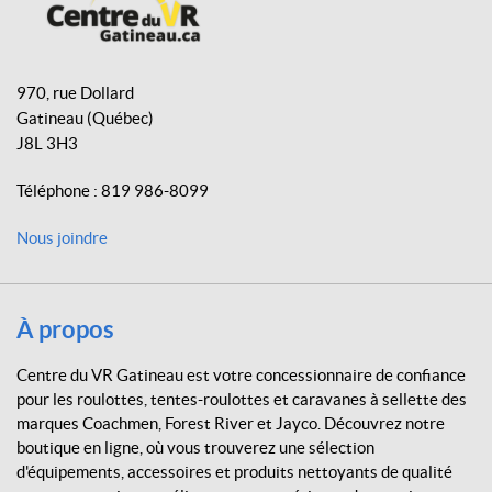
b
a
o
o
g
k
C
o
r
e
970, rue Dollard
k
a
n
Gatineau
(Québec)
m
t
J8L 3H3
r
e
Téléphone :
819 986-8099
d
u
Nous joindre
V
R
G
a
À propos
t
i
Centre du VR Gatineau est votre concessionnaire de confiance
n
pour les roulottes, tentes-roulottes et caravanes à sellette des
e
marques Coachmen, Forest River et Jayco. Découvrez notre
a
boutique en ligne, où vous trouverez une sélection
u
d'équipements, accessoires et produits nettoyants de qualité