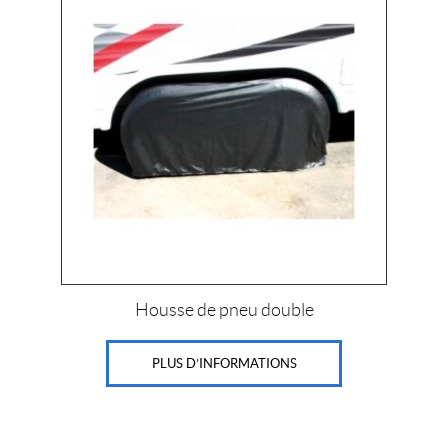
Prix :
0
$
—
4
3
$
IALISER
Housse de pneu double
PLUS D’INFORMATIONS