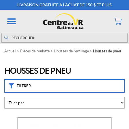
M
LIVRAISON GRATUITE À L'ACHAT DE 150 $ ET PLUS
a
r
q
u
e
Rechercher
Rechercher :
s
Accueil
Pièces de roulotte
Housses de remisage
Housses de pneu
A
d
c
HOUSSES DE PNEU
o
(1)
FILTRER
P
r
i
x