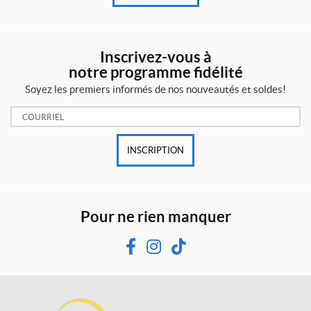
Inscrivez-vous à
notre programme fidélité
Soyez les premiers informés de nos nouveautés et soldes!
Courriel:
INSCRIPTION
Pour ne rien manquer
F
I
T
a
n
i
c
s
k
e
t
T