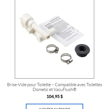
Prix :
0
$
—
4
3
0
$
IALISER
Brise-Vide pour Toilette – Compatible avec Toilettes
Dometic et VacuFlush®
104,95
$