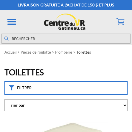
M
LIVRAISON GRATUITE À L'ACHAT DE 150 $ ET PLUS
a
r
q
u
e
Rechercher
Rechercher :
s
Accueil
Pièces de roulotte
Plomberie
Toilettes
D
o
m
TOILETTES
e
t
i
FILTRER
c
(6)
N
a
t
Ce
u
r
produit