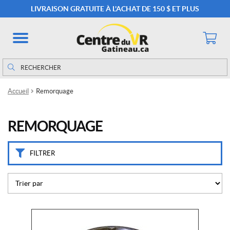
C
LIVRAISON GRATUITE À L'ACHAT DE 150 $ ET PLUS
a
t
é
g
o
Rechercher
Rechercher :
r
i
Accueil
Remorquage
e
s
REMORQUAGE
F
r
e
FILTRER
i
n
s
e
t
a
c
c