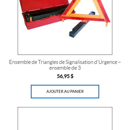
'
5
/
1
6
(1)
1
2
0
0
Ensemble de Triangles de Signalisation d’Urgence –
0
ensemble de 3
l
b
56,95
$
s
b
o
AJOUTER AU PANIER
u
l
e
d
e
2
'