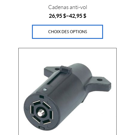
i
produit
Cadenas anti-vol
n
26,95
$
–
42,95
$
g
(1)
CHOIX DES OPTIONS
J
R
P
r
o
d
u
c
t
s
(1)
P
r
o
g
r
e
s