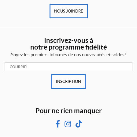
2
'
NOUS JOINDRE
'
1
/
8
(1)
Inscrivez-vous à
notre programme fidélité
2
'
Soyez les premiers informés de nos nouveautés et soldes!
'
5
Courriel:
/
1
6
INSCRIPTION
1
2
0
0
0
Pour ne rien manquer
l
b
s
F
I
T
(1)
a
n
i