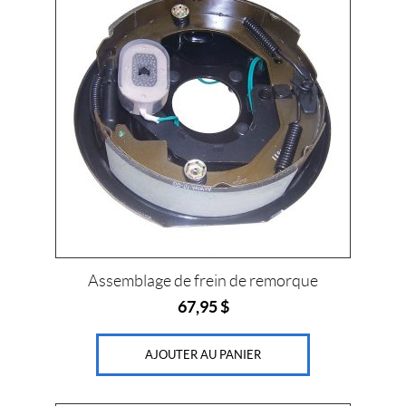
e
s
s
o
i
r
e
s
(2)
A
t
t
e
l
a
g
Assemblage de frein de remorque
e
67,95
$
s
(11)
AJOUTER AU PANIER
B
a
r