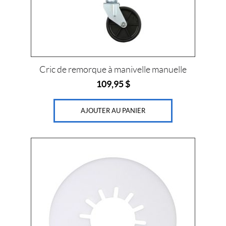
i
x
Prix :
Cric de remorque à manivelle manuelle
0
109,95
$
$
—
AJOUTER AU PANIER
7
4
9
$
G
r
a
n