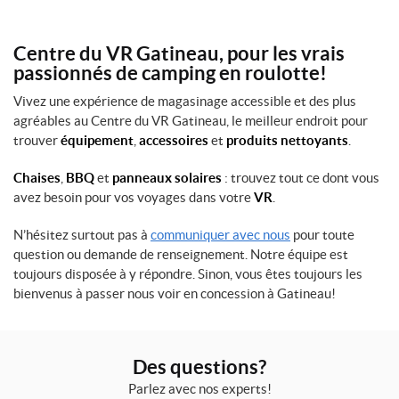
1
4
0
Centre du VR Gatineau, pour les vrais
0
passionnés de camping en roulotte!
0
l
Vivez une expérience de magasinage accessible et des plus
b
agréables au Centre du VR Gatineau, le meilleur endroit pour
s
trouver
équipement
,
accessoires
et
produits nettoyants
.
b
o
u
Chaises
,
BBQ
et
panneaux solaires
: trouvez tout ce dont vous
l
avez besoin pour vos voyages dans votre
VR
.
e
d
N’hésitez surtout pas à
communiquer avec nous
pour toute
e
question ou demande de renseignement. Notre équipe est
2
'
toujours disposée à y répondre. Sinon, vous êtes toujours les
'
bienvenus à passer nous voir en concession à Gatineau!
5
/
1
6
Des questions?
(1)
Parlez avec nos experts!