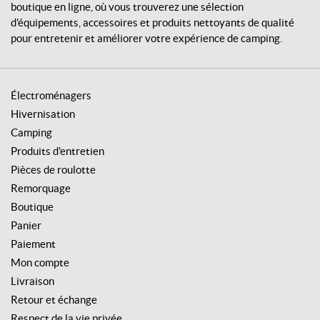
a
boutique en ligne, où vous trouverez une sélection
7
u
d'équipements, accessoires et produits nettoyants de qualité
5
0
pour entretenir et améliorer votre expérience de camping.
0
l
b
s
Électroménagers
(1)
Hivernisation
3
Camping
'
Produits d'entretien
'
Pièces de roulotte
3
/
Remorquage
8
Boutique
(1)
Panier
6
Paiement
0
Mon compte
0
0
Livraison
l
Retour et échange
b
s
Respect de la vie privée