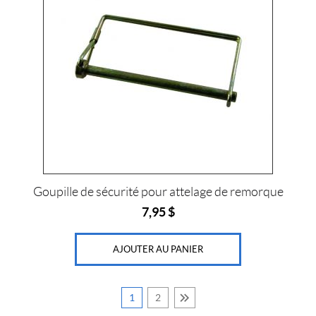
'
5
/
1
6
s
a
n
s
t
i
g
e
d
'
Goupille de sécurité pour attelage de remorque
a
t
7,95
$
t
e
l
AJOUTER AU PANIER
a
g
e
(1)
1
2