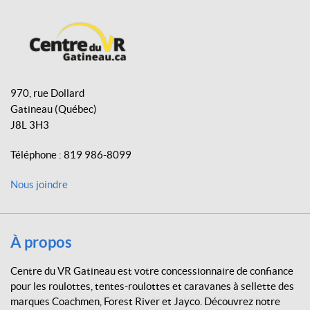
c
s
k
2
e
t
T
'
'
b
a
o
5
o
g
k
/
C
o
r
1
e
6
970, rue Dollard
k
a
n
1
Gatineau
(Québec)
m
t
4
J8L 3H3
0
r
0
e
0
Téléphone :
819 986-8099
d
l
u
b
Nous joindre
V
s
(1)
R
G
2
a
À propos
'
t
'
i
5
Centre du VR Gatineau est votre concessionnaire de confiance
n
/
pour les roulottes, tentes-roulottes et caravanes à sellette des
1
e
marques Coachmen, Forest River et Jayco. Découvrez notre
6